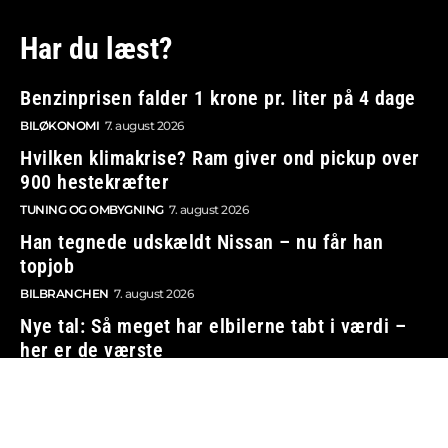
Har du læst?
Benzinprisen falder 1 krone pr. liter på 4 dage
BILØKONOMI
7. august 2026
Hvilken klimakrise? Ram giver ond pickup over
900 hestekræfter
TUNING OG OMBYGNING
7. august 2026
Han tegnede udskældt Nissan – nu får han
topjob
BILBRANCHEN
7. august 2026
Nye tal: Så meget har elbilerne tabt i værdi –
her er de værste
BILØKONOMI
7. august 2026
Vi tager ansvar