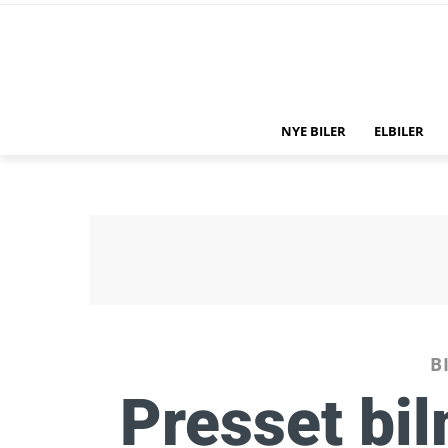
NYE BILER
ELBILER
B
Presset bi