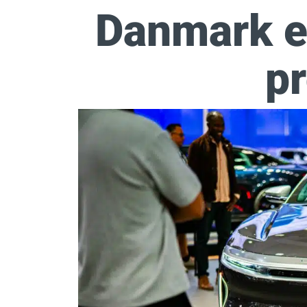
Danmark ef
p