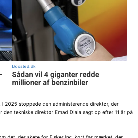
. I 2025 stoppede den administerende direktør, der
r den tekniske direktør Emad Dlala sagt op efter 11 år på
m det, der skete for Fisker Inc. kort før mærket, der