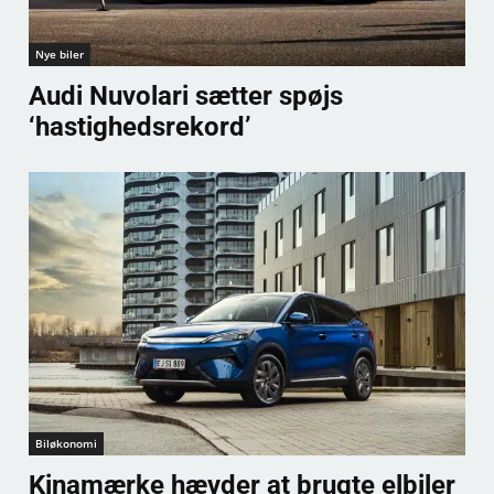
Nye biler
Audi Nuvolari sætter spøjs
‘hastighedsrekord’
Biløkonomi
Kinamærke hævder at brugte elbiler