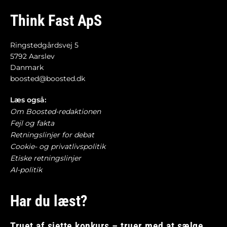
Think Fast ApS
Ringstedgårdsvej 5
5792 Aarslev
Danmark
boosted@boosted.dk
Læs også:
Om Boosted-redaktionen
Fejl og fakta
Retningslinjer for debat
Cookie- og privatlivspolitik
Etiske retningslinjer
AI-politik
Har du læst?
Truet af sjette konkurs – truer med at sælge