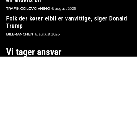
TRAFIK OG LOVGIVNING
6. august 2026
Folk der kører elbil er vanvittige, siger Donald
Trump
BILBRANCHEN
6. august 2026
Vi tager ansvar
Boosted.dk er tilmeldt Pressenævnet og er dermed
omfattet af medieansvarsloven.
Besøg også:
Auto Show
Billig bilforsikring