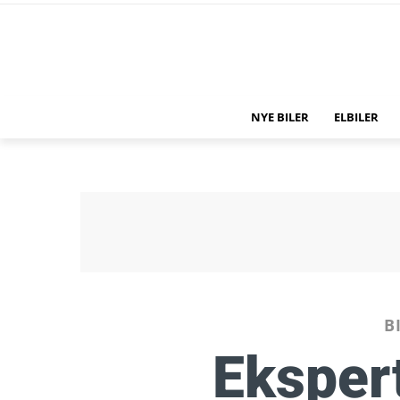
NYE BILER
ELBILER
B
Ekspert