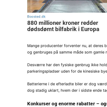
Mange producenter forventer nu, at deres bile
og genbruges på samme måde som gamle mobi
Desværre har den fysiske genbrug ikke hold
parkeringspladser uden for de kinesiske byer 
Batterierne i de efterladte biler er dog vær
dog stadig uklart, hvem der i sidste ende t
Konkurser og enorme rabatter – og