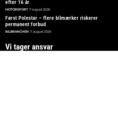
efter 16 år
MOTORSPORT
7. august 2026
Først Polestar – flere bilmærker riskerer
permanent forbud
BILBRANCHEN
7. august 2026
Vi tager ansvar
Boosted.dk er tilmeldt Pressenævnet og er dermed
omfattet af medieansvarsloven.
Besøg også:
Auto Show
Billig bilforsikring