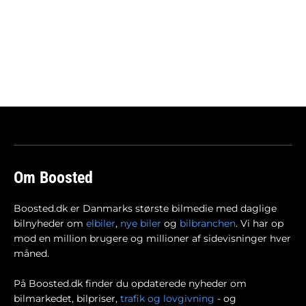
Om Boosted
Boosted.dk er Danmarks største bilmedie med daglige
bilnyheder om
elbiler
,
nye biler
og
bilbranchen
. Vi har op
mod en million brugere og millioner af sidevisninger hver
måned.
På Boosted.dk finder du opdaterede nyheder om
bilmarkedet, bilpriser,
trafik og lovgivning
- og