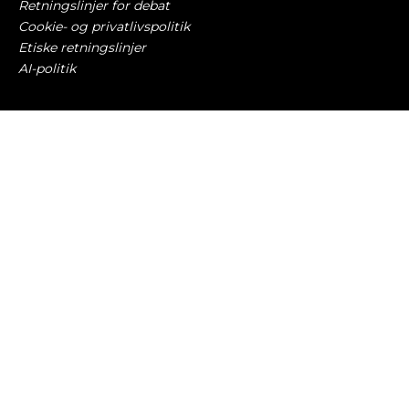
Retningslinjer for debat
Cookie- og privatlivspolitik
Etiske retningslinjer
AI-politik
Har du læst?
Hennessey Blackbird har verdens kraftigste
sugemotor
NYE BILER
7. august 2026
Benzinprisen falder 1 krone pr. liter på 4 dage
BILØKONOMI
7. august 2026
Hvilken klimakrise? Ram giver ond pickup over
900 hestekræfter
TUNING OG OMBYGNING
7. august 2026
Han tegnede udskældt Nissan – nu får han
topjob