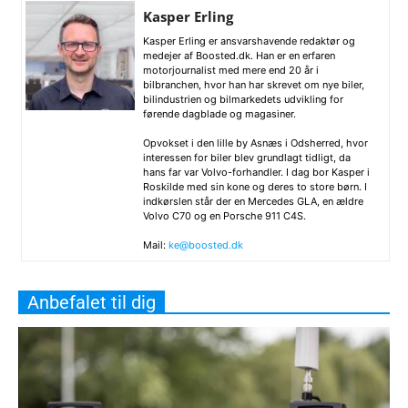
Kasper Erling
Kasper Erling er ansvarshavende redaktør og
medejer af Boosted.dk. Han er en erfaren
motorjournalist med mere end 20 år i
bilbranchen, hvor han har skrevet om nye biler,
bilindustrien og bilmarkedets udvikling for
førende dagblade og magasiner.
Opvokset i den lille by Asnæs i Odsherred, hvor
interessen for biler blev grundlagt tidligt, da
hans far var Volvo-forhandler. I dag bor Kasper i
Roskilde med sin kone og deres to store børn. I
indkørslen står der en Mercedes GLA, en ældre
Volvo C70 og en Porsche 911 C4S.
Mail:
ke@boosted.dk