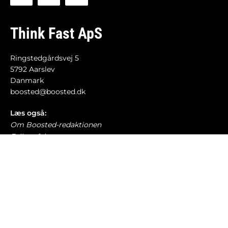
Think Fast ApS
Ringstedgårdsvej 5
5792 Aarslev
Danmark
boosted@boosted.dk
Læs også:
Om Boosted-redaktionen
Fejl og fakta
Retningslinjer for debat
Cookie- og privatlivspolitik
Etiske retningslinjer
AI-politik
Har du læst?