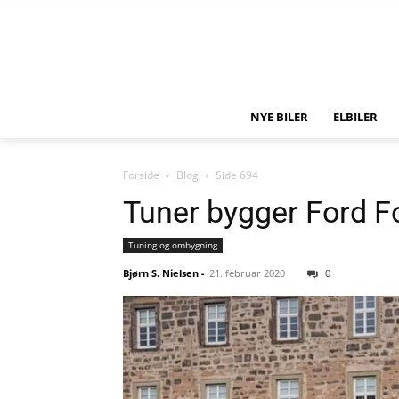
NYE BILER
ELBILER
Forside
Blog
Side 694
Tuner bygger Ford F
Tuning og ombygning
Bjørn S. Nielsen
-
21. februar 2020
0