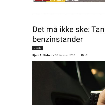
Det må ikke ske: Tank
benzinstander
Livsstil
Bjørn S. Nielsen
-
20. februar 2020
0