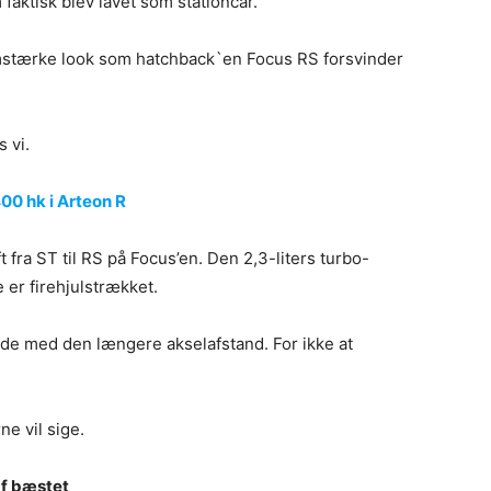
ktisk blev lavet som stationcar.
omstærke look som hatchback`en Focus RS forsvinder
 vi.
0 hk i Arteon R
 fra ST til RS på Focus’en. Den 2,3-liters turbo-
er firehjulstrækket.
e med den længere akselafstand. For ikke at
e vil sige.
af bæstet