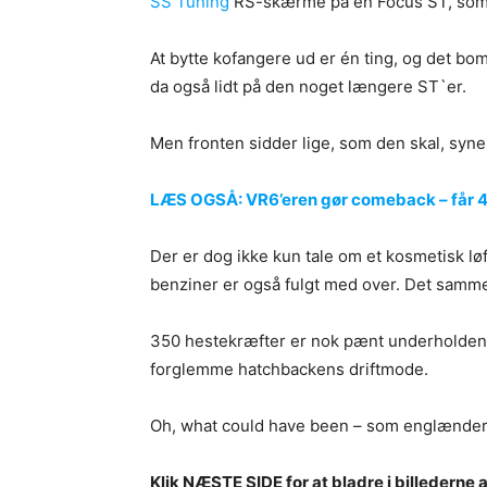
SS Tuning
RS-skærme på en Focus ST, som fa
At bytte kofangere ud er én ting, og det b
da også lidt på den noget længere ST`er.
Men fronten sidder lige, som den skal, synes
LÆS OGSÅ: VR6’eren gør comeback – får 40
Der er dog ikke kun tale om et kosmetisk løft
benziner er også fulgt med over. Det samme 
350 hestekræfter er nok pænt underholdend
forglemme hatchbackens driftmode.
Oh, what could have been – som englændern
Klik NÆSTE SIDE for at bladre i billederne 