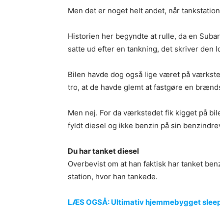
Men det er noget helt andet, når tankstation
Historien her begyndte at rulle, da en Sub
satte ud efter en tankning, det skriver den
Bilen havde dog også lige været på værkste
tro, at de havde glemt at fastgøre en brænd
Men nej. For da værkstedet fik kigget på bi
fyldt diesel og ikke benzin på sin benzindr
Du har tanket diesel
Overbevist om at han faktisk har tanket ben
station, hvor han tankede.
LÆS OGSÅ: Ultimativ hjemmebygget sleep