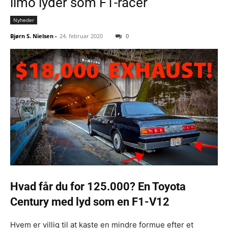
limo lyder som F1-racer
Nyheder
Bjørn S. Nielsen
-
24. februar 2020
0
Hvad får du for 125.000? En Toyota
Century med lyd som en F1-V12
Hvem er villig til at kaste en mindre formue efter et