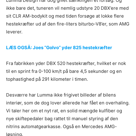
Lumma Design har dog givet sænkingen et forsøg. Og
ikke bare det, tuneren vil nemlig udstyre 20 DBX’ere med
sit CLR AM-bodykit og med tiden forsøge at lokke flere
hestekræfter ud af den fire-liters biturbo-V8’er, som AMG
leverer.
LÆS OGSÅ: Joes “Golvo” yder 825 hestekræfter
Fra fabrikken yder DBX 520 hestekræfter, hvilket er nok
til en sprint fra 0-100 km/t på bare 4,5 sekunder og en
tophastighed på 291 kilometer i timen.
Desværre har Lumma ikke frigivet billeder af bilens
interiør, som de dog lover allerede har fået en overhaling.
Vi taler her om et nyt rat, en solid mængde kulfiber og
nye skiftepedaler bag rattet til manuel styring af den
nitrins automatgearkasse. Også en Mercedes AMG-
løsning.