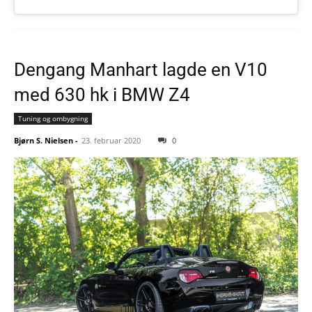
Dengang Manhart lagde en V10
med 630 hk i BMW Z4
Tuning og ombygning
Bjørn S. Nielsen
-
23. februar 2020
0