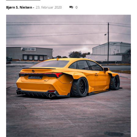
Bjørn S. Nielsen
-
23. februar 2020
0