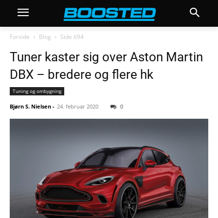
Forside
Blog
Side 694
Tuner kaster sig over Aston Martin
DBX – bredere og flere hk
Tuning og ombygning
Bjørn S. Nielsen
-
24. februar 2020
0