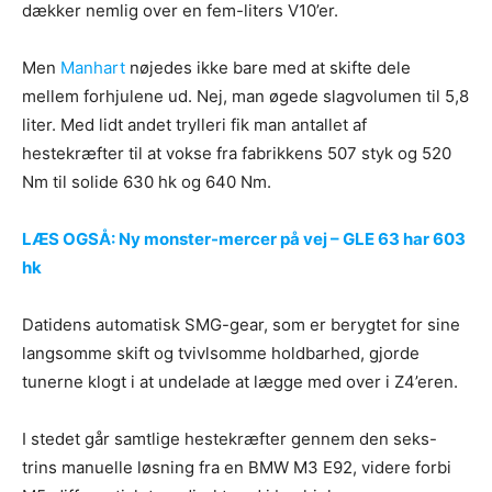
dækker nemlig over en fem-liters V10’er.
Men
Manhart
nøjedes ikke bare med at skifte dele
mellem forhjulene ud. Nej, man øgede slagvolumen til 5,8
liter. Med lidt andet trylleri fik man antallet af
hestekræfter til at vokse fra fabrikkens 507 styk og 520
Nm til solide 630 hk og 640 Nm.
LÆS OGSÅ: Ny monster-mercer på vej – GLE 63 har 603
hk
Datidens automatisk SMG-gear, som er berygtet for sine
langsomme skift og tvivlsomme holdbarhed, gjorde
tunerne klogt i at undelade at lægge med over i Z4’eren.
I stedet går samtlige hestekræfter gennem den seks-
trins manuelle løsning fra en BMW M3 E92, videre forbi