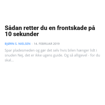
Sådan retter du en frontskade på
10 sekunder
BJØRN S. NIELSEN
-
14. FEBRUAR 2019
Spar pladesmeden og gør det selv hvis bilen hænger lidt i
snuden Nej, det er ikke ugens guide. Og så alligevel - for du
skal...