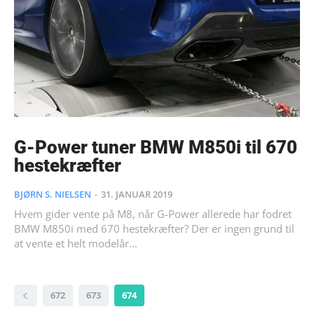
G-Power tuner BMW M850i til 670
hestekræfter
BJØRN S. NIELSEN
-
31. JANUAR 2019
Hvem gider vente på M8, når G-Power allerede har fodret
BMW M850i med 670 hestekræfter? Der er ingen grund til
at vente et helt modelår...
672
673
674