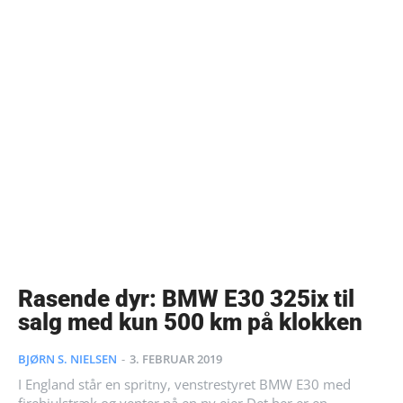
Rasende dyr: BMW E30 325ix til
salg med kun 500 km på klokken
BJØRN S. NIELSEN
-
3. FEBRUAR 2019
I England står en spritny, venstrestyret BMW E30 med