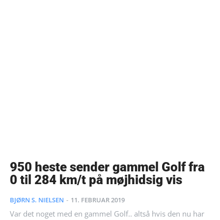
950 heste sender gammel Golf fra
0 til 284 km/t på møjhidsig vis
BJØRN S. NIELSEN
-
11. FEBRUAR 2019
Var det noget med en gammel Golf.. altså hvis den nu har