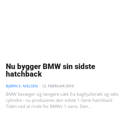
Nu bygger BMW sin sidste
hatchback
BJØRN S. NIELSEN
-
12. FEBRUAR 2019
BMW bevæger sig længere væk fra baghjulstræk og seks
cylindre - nu produceres den sidste 1-Serie hatchback
Tiden ved at rinde for BMWs 1-serie. Den...