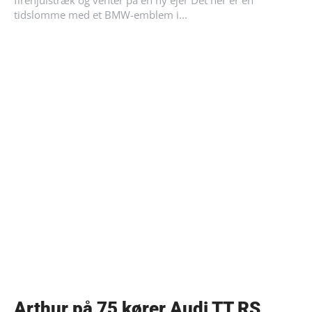
firehjulstræk og venter på en ny ejer Det her er en
tidslomme med et BMW-emblem i...
Arthur på 75 kører Audi TT RS