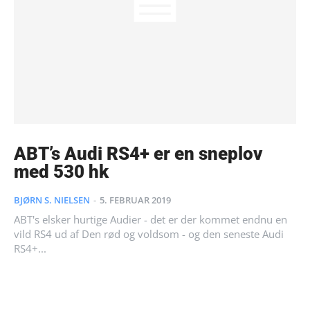
ABT’s Audi RS4+ er en sneplov
med 530 hk
BJØRN S. NIELSEN
-
5. FEBRUAR 2019
ABT's elsker hurtige Audier - det er der kommet endnu en
vild RS4 ud af Den rød og voldsom - og den seneste Audi
RS4+...