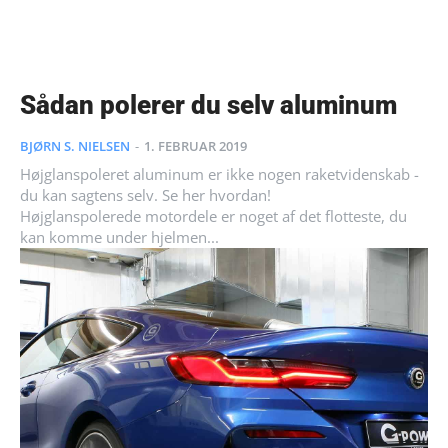
Sådan polerer du selv aluminum
BJØRN S. NIELSEN
-
1. FEBRUAR 2019
Højglanspoleret aluminum er ikke nogen raketvidenskab -
du kan sagtens selv. Se her hvordan!
Højglanspolerede motordele er noget af det flotteste, du
kan komme under hjelmen...