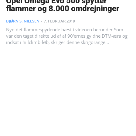
Opel Omega Evo 500 spytter
flammer og 8.000 omdrejninger
BJØRN S. NIELSEN
-
7. FEBRUAR 2019
Nyd det flammespydende bæst i videoen herunder Som
var den taget direkte ud af af 90'ernes gyldne DTM-æra og
indsat i hillclimb-løb, skriger denne skrigorange...