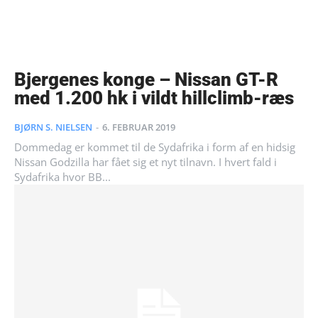
Bjergenes konge – Nissan GT-R
med 1.200 hk i vildt hillclimb-ræs
BJØRN S. NIELSEN
-
6. FEBRUAR 2019
Dommedag er kommet til de Sydafrika i form af en hidsig
Nissan Godzilla har fået sig et nyt tilnavn. I hvert fald i
Sydafrika hvor BB...