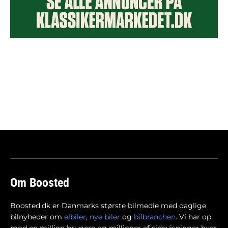
Om Boosted
Boosted.dk er Danmarks største bilmedie med daglige
bilnyheder om
elbiler
,
nye biler
og
bilbranchen
. Vi har op