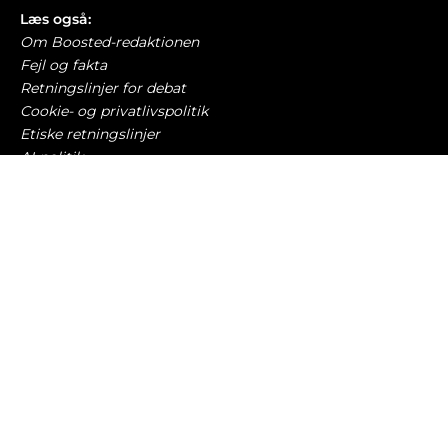
Læs også:
Om Boosted-redaktionen
Fejl og fakta
Retningslinjer for debat
Cookie- og privatlivspolitik
Etiske retningslinjer
AI-politik
Har du læst?
1,3 milliarder kr. til elbiler er spild af penge,
siger myndighed
ELBILER OG OPLADNING
9. august 2026
Femstjernede sikkerhed er spild af tid, siger
BMW
BILBRANCHEN
9. august 2026
Den store elbil-ordbog: 47 begreber alle med