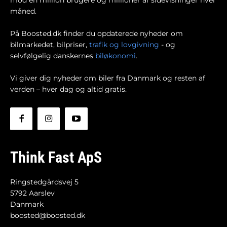
mod en million brugere og millioner af sidevisninger hver
måned.
På Boosted.dk finder du opdaterede nyheder om
bilmarkedet, bilpriser,
trafik og lovgivning
- og
selvfølgelig danskernes
biløkonomi
.
Vi giver dig nyheder om biler fra Danmark og resten af
verden – hver dag og altid gratis.
Think Fast ApS
Ringstedgårdsvej 5
5792 Aarslev
Danmark
boosted@boosted.dk