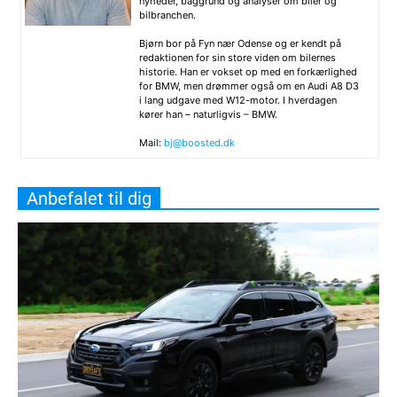
nyheder, baggrund og analyser om biler og
bilbranchen.
Bjørn bor på Fyn nær Odense og er kendt på
redaktionen for sin store viden om bilernes
historie. Han er vokset op med en forkærlighed
for BMW, men drømmer også om en Audi A8 D3
i lang udgave med W12-motor. I hverdagen
kører han – naturligvis – BMW.
Mail:
bj@boosted.dk