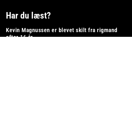
Har du læst?
Kevin Magnussen er blevet skilt fra rigmand
efter 16 år
MOTORSPORT
7. august 2026
Først Polestar – flere bilmærker riskerer
permanent forbud
BILBRANCHEN
7. august 2026
Statsejet firma har sparet 2.000.000 liter
diesel
ELBILER OG OPLADNING
7. august 2026
Mercedes indrømmer – store skærme har
kostet for mange fysiske knapper
BILBRANCHEN
6. august 2026