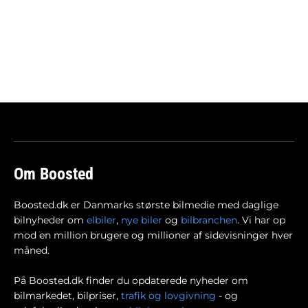
Om Boosted
Boosted.dk er Danmarks største bilmedie med daglige
bilnyheder om
elbiler
,
nye biler
og
bilbranchen
. Vi har op
mod en million brugere og millioner af sidevisninger hver
måned.
På Boosted.dk finder du opdaterede nyheder om
bilmarkedet, bilpriser,
trafik og lovgivning
- og