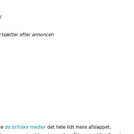
’.
ortsætter efter annoncen
lge
de britiske medier
det hele lidt mere afslappet.