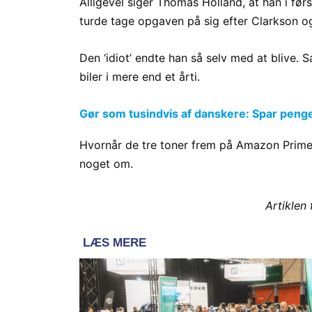
Alligevel siger Thomas Holland, at han i fø
turde tage opgaven på sig efter Clarkson o
Den ‘idiot’ endte han så selv med at bliv
biler i mere end et årti.
Gør som tusindvis af danskere: Spar penge p
Hvornår de tre toner frem på Amazon Prime 
noget om.
Artiklen 