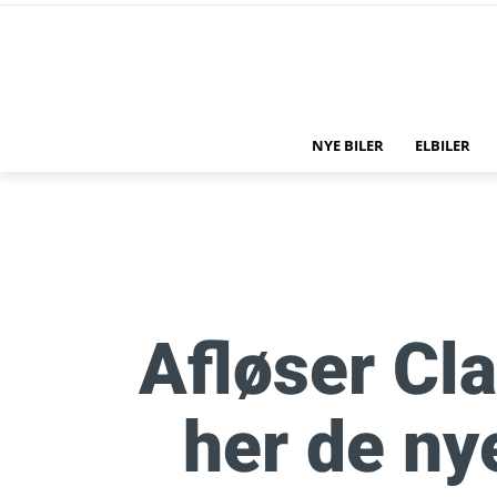
NYE BILER
ELBILER
Afløser Cl
her de ny