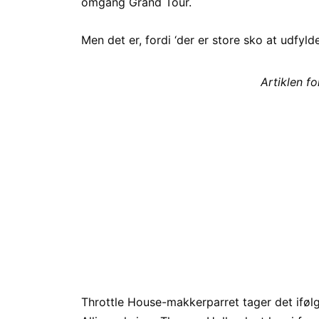
omgang Grand Tour.
Men det er, fordi ‘der er store sko at udfylde
Artiklen f
Throttle House-makkerparret tager det ifø