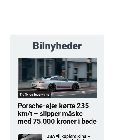
Bilnyheder
Trafik og lovgivning
Porsche-ejer kørte 235
km/t – slipper måske
med 75.000 kroner i bøde
USA vil kopiere Kina –