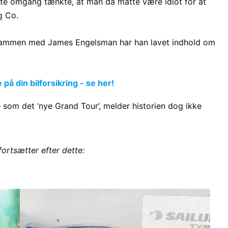
rste omgang tænkte, at man da måtte være idiot for at
g Co.
e. Sammen med James Engelsman har han lavet indhold om
å din bilforsikring - se her!
som det ‘nye Grand Tour’, melder historien dog ikke
fortsætter efter dette: