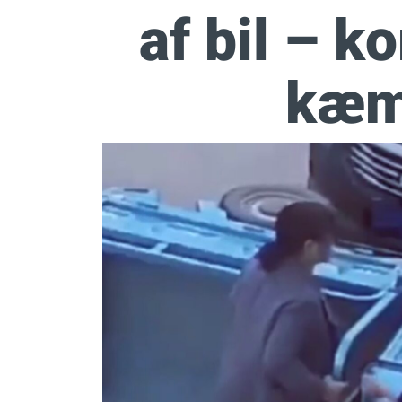
af bil – 
kæm