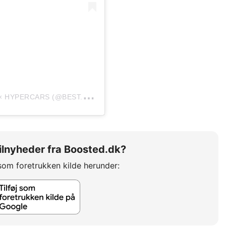
E
T OPSLAG DELT AF LUXURYCARS × CARS × HYPERCARS (@BEST.CARS360)
 bilnyheder fra Boosted.dk?
som foretrukken kilde herunder: