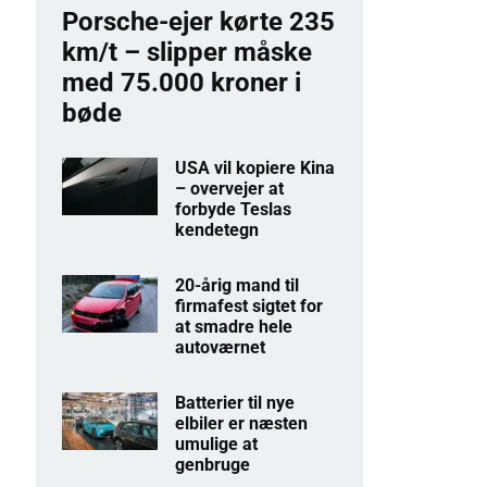
Porsche-ejer kørte 235
km/t – slipper måske
med 75.000 kroner i
bøde
USA vil kopiere Kina
– overvejer at
forbyde Teslas
kendetegn
20-årig mand til
firmafest sigtet for
at smadre hele
autoværnet
Batterier til nye
elbiler er næsten
umulige at
genbruge