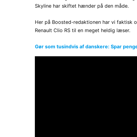
Skyline har skiftet hænder på den måde.
Her på Boosted-redaktionen har vi faktisk og
Renault Clio RS til en meget heldig læser.
Gør som tusindvis af danskere: Spar penge p