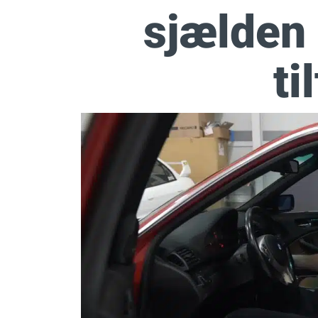
sjælden
ti