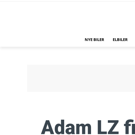
NYE BILER
ELBILER
Adam LZ f