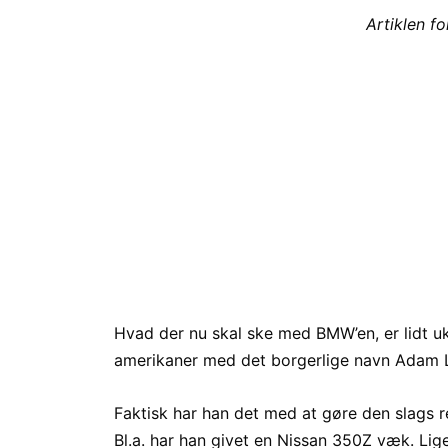
Artiklen f
Hvad der nu skal ske med BMW’en, er lidt uk
amerikaner med det borgerlige navn Adam Li
Faktisk har han det med at gøre den slags re
Bl.a. har han givet en Nissan 350Z væk. L