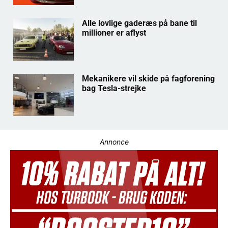
Alle lovlige gaderæs på bane til
millioner er aflyst
Mekanikere vil skide på fagforening
bag Tesla-strejke
Annonce