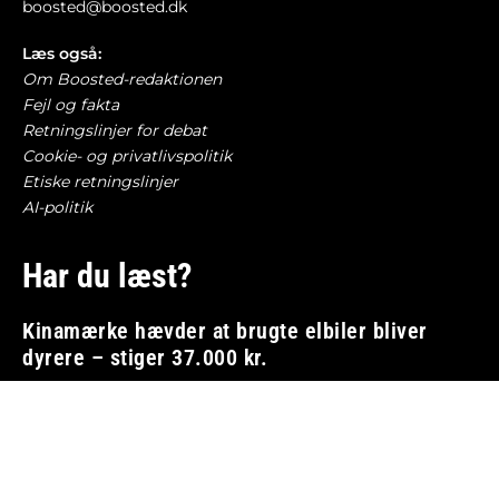
boosted@boosted.dk
Læs også:
Om Boosted-redaktionen
Fejl og fakta
Retningslinjer for debat
Cookie- og privatlivspolitik
Etiske retningslinjer
AI-politik
Har du læst?
Kinamærke hævder at brugte elbiler bliver
dyrere – stiger 37.000 kr.
BILØKONOMI
8. august 2026
Fjerdestørste bilkoncern får tæsk efter at have
tjent 2,2 milliarder
BILBRANCHEN
8. august 2026