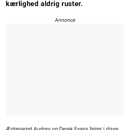
kærlighed aldrig ruster.
Annonce
Ægteparret Audrey og Derek Evans fejrer i disse