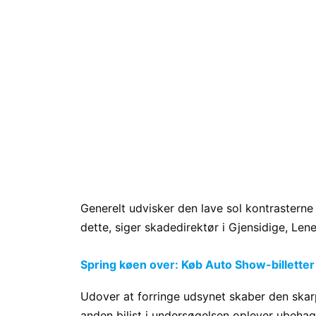
Generelt udvisker den lave sol kontrasterne
dette, siger skadedirektør i Gjensidige, Le
Spring køen over: Køb Auto Show-billetter
Udover at forringe udsynet skaber den skar
anden bilist i undersøgelsen oplever ubehag 