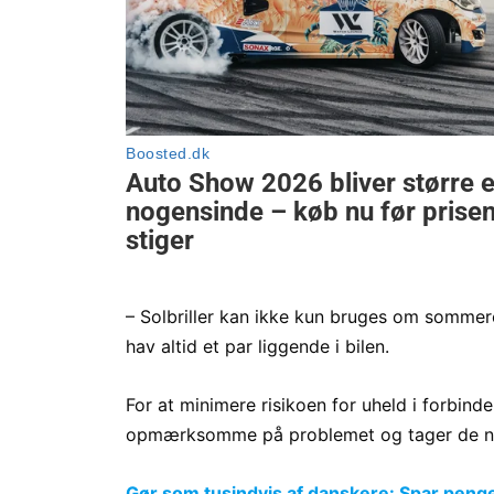
– Solbriller kan ikke kun bruges om sommere
hav altid et par liggende i bilen.
For at minimere risikoen for uheld i forbinde
opmærksomme på problemet og tager de nø
Gør som tusindvis af danskere: Spar penge p