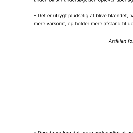
– Det er utrygt pludselig at blive blændet, n
mere varsomt, og holder mere afstand til de
Artiklen f
– Derudover kan det være nødvendigt at neds