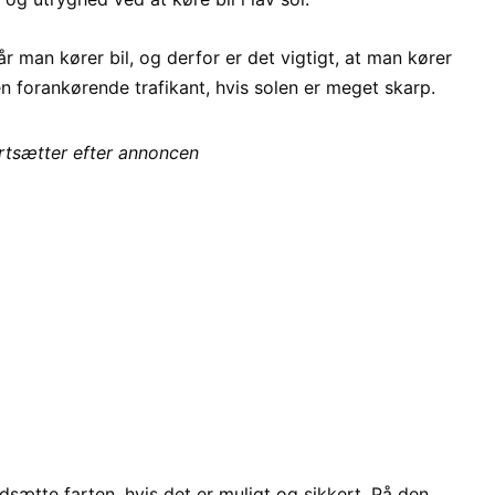
år man kører bil, og derfor er det vigtigt, at man kører
n forankørende trafikant, hvis solen er meget skarp.
ortsætter efter annoncen
ætte farten, hvis det er muligt og sikkert. På den