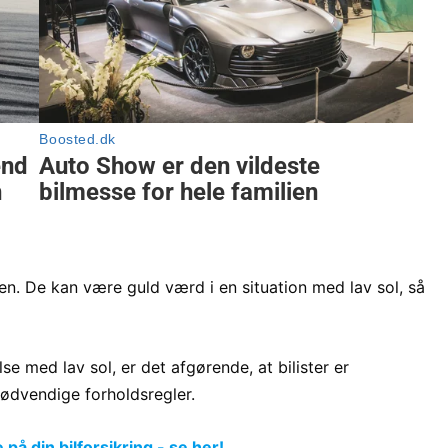
n. De kan være guld værd i en situation med lav sol, så
lse med lav sol, er det afgørende, at bilister er
dvendige forholdsregler.
å din bilforsikring - se her!