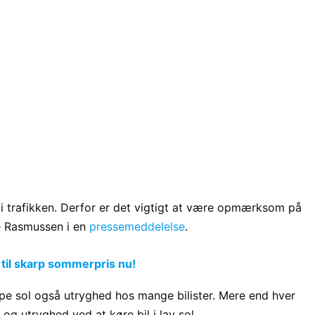
 i trafikken. Derfor er det vigtigt at være opmærksom på
ne Rasmussen i en
pressemeddelelse
.
 til skarp sommerpris nu!
pe sol også utryghed hos mange bilister. Mere end hver
og utryghed ved at køre bil i lav sol.