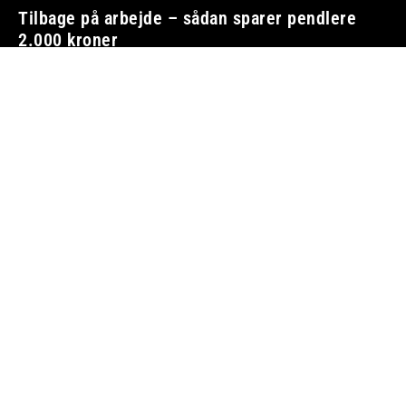
Tilbage på arbejde – sådan sparer pendlere
2.000 kroner
BILØKONOMI
8. august 2026
Vi tager ansvar
Boosted.dk er tilmeldt Pressenævnet og er dermed
omfattet af medieansvarsloven.
Besøg også:
Auto Show
Billig bilforsikring
Alle bilnyheder