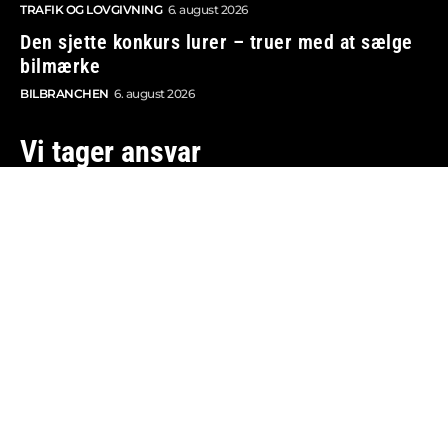
TRAFIK OG LOVGIVNING
6. august 2026
Den sjette konkurs lurer – truer med at sælge
bilmærke
BILBRANCHEN
6. august 2026
Vi tager ansvar
Boosted.dk er tilmeldt Pressenævnet og er dermed
omfattet af medieansvarsloven.
Besøg også:
Auto Show
Billig bilforsikring
Alle bilnyheder