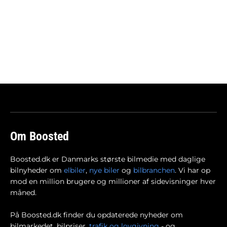
Om Boosted
Boosted.dk er Danmarks største bilmedie med daglige
bilnyheder om
elbiler
,
nye biler
og
bilbranchen
. Vi har op
mod en million brugere og millioner af sidevisninger hver
måned.
På Boosted.dk finder du opdaterede nyheder om
bilmarkedet, bilpriser,
trafik og lovgivning
- og