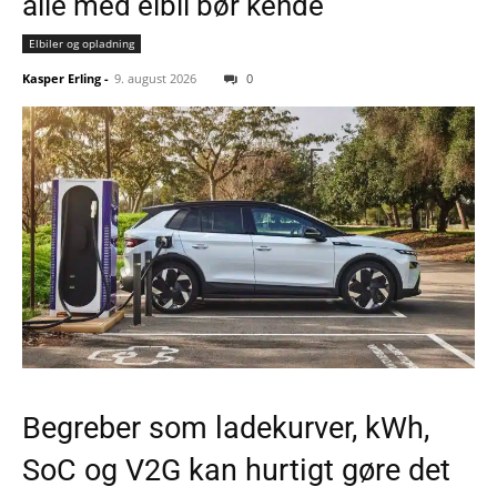
alle med elbil bør kende
Elbiler og opladning
Kasper Erling
-
9. august 2026
0
Begreber som ladekurver, kWh,
SoC og V2G kan hurtigt gøre det