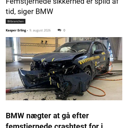
Femstjernede sikkerhed er spild af
tid, siger BMW
Bilbranchen
Kasper Erling
-
9. august 2026
0
BMW nægter at gå efter
femstjernede crashtest for i