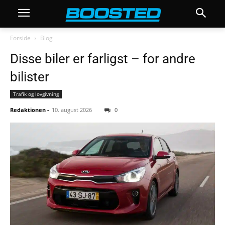
Forside
Blog
Disse biler er farligst – for andre
bilister
Trafik og lovgivning
Redaktionen
-
10. august 2026
0