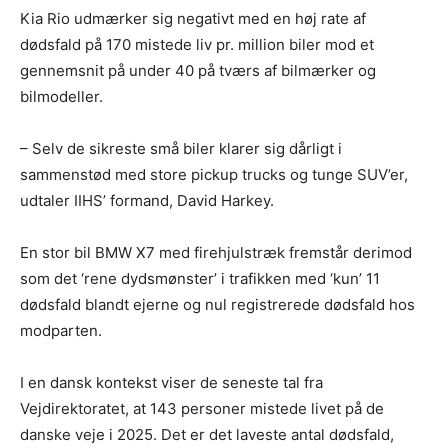
Kia Rio udmærker sig negativt med en høj rate af
dødsfald på 170 mistede liv pr. million biler mod et
gennemsnit på under 40 på tværs af bilmærker og
bilmodeller.
– Selv de sikreste små biler klarer sig dårligt i
sammenstød med store pickup trucks og tunge SUV’er,
udtaler IIHS’ formand, David Harkey.
En stor bil BMW X7 med firehjulstræk fremstår derimod
som det ‘rene dydsmønster’ i trafikken med ‘kun’ 11
dødsfald blandt ejerne og nul registrerede dødsfald hos
modparten.
I en dansk kontekst viser de seneste tal fra
Vejdirektoratet, at 143 personer mistede livet på de
danske veje i 2025. Det er det laveste antal dødsfald,