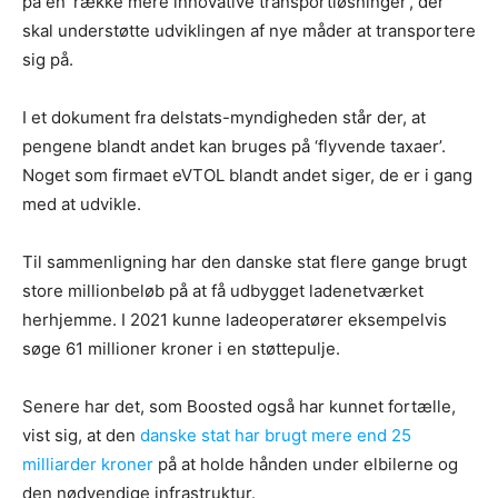
på en ‘række mere innovative transportløsninger’, der
skal understøtte udviklingen af nye måder at transportere
sig på.
I et dokument fra delstats-myndigheden står der, at
pengene blandt andet kan bruges på ‘flyvende taxaer’.
Noget som firmaet eVTOL blandt andet siger, de er i gang
med at udvikle.
Til sammenligning har den danske stat flere gange brugt
store millionbeløb på at få udbygget ladenetværket
herhjemme. I 2021 kunne ladeoperatører eksempelvis
søge 61 millioner kroner i en støttepulje.
Senere har det, som Boosted også har kunnet fortælle,
vist sig, at den
danske stat har brugt mere end 25
milliarder kroner
på at holde hånden under elbilerne og
den nødvendige infrastruktur.